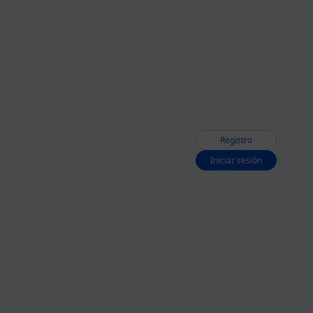
Home
Acerca de NUEVO YO
®
Áreas Terapéuticas
Registro
Iniciar sesión