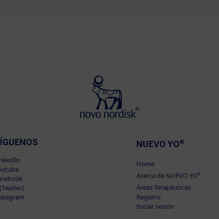
ÍGUENOS
NUEVO YO
®
inkedIn
Home
outube
Acerca de NUEVO YO
®
acebook
Áreas Terapéuticas
(Twitter)
nstagram
Registro
Iniciar sesión