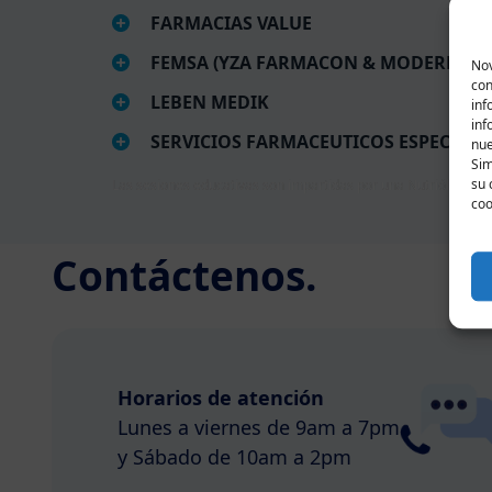
FARMACIAS VALUE
FEMSA (YZA FARMACON & MODERNA)
Nov
con
LEBEN MEDIK
inf
inf
SERVICIOS FARMACEUTICOS ESPECIAL
nu
Sim
su 
Las sesiones educativas son impartidas por una Nutrióloga E
coo
Contáctenos.
Horarios de atención
Lunes a viernes de 9am a 7pm
y Sábado de 10am a 2pm