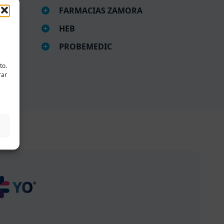
FARMACIAS ZAMORA
HEB
PROBEMEDIC
to.
rar