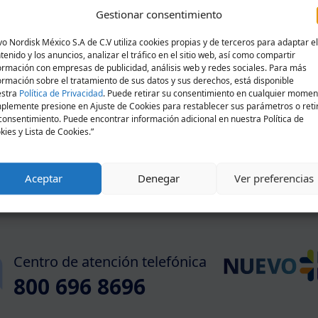
Gestionar consentimiento
FARMACIAS VIDA
GULLIVER
o Nordisk México S.A de C.V utiliza cookies propias y de terceros para adaptar el
tenido y los anuncios, analizar el tráfico en el sitio web, así como compartir
NAOS PHARMA
ormación con empresas de publicidad, análisis web y redes sociales. Para más
ormación sobre el tratamiento de sus datos y sus derechos, está disponible
IZADOS
estra
Política de Privacidad
. Puede retirar su consentimiento en cualquier momen
plemente presione en Ajuste de Cookies para restablecer sus parámetros o reti
consentimiento. Puede encontrar información adicional en nuestra Política de
ducadora en Diabetes
kies y Lista de Cookies.”
Aceptar
Denegar
Ver preferencias
Centro de atención telefónica
800 696 8696