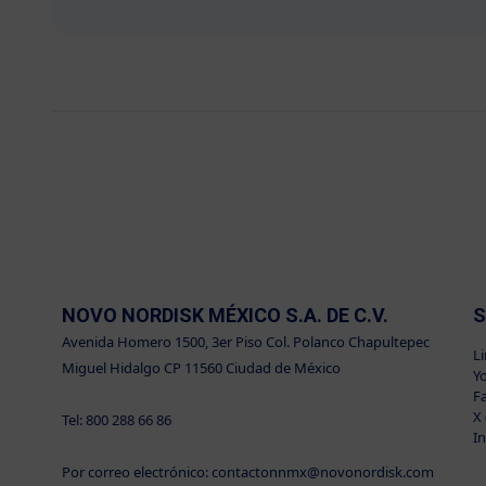
NOVO NORDISK MÉXICO S.A. DE C.V.
S
Avenida Homero 1500, 3er Piso Col. Polanco Chapultepec
L
Miguel Hidalgo CP 11560 Ciudad de México
Y
F
X 
Tel: 800 288 66 86
I
Por correo electrónico: contactonnmx@novonordisk.com