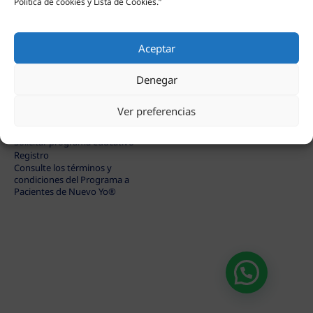
Política de cookies y Lista de Cookies.”
Público
Privado
Aceptar
Home
Espacio educativo
Acerca de Nuevo Yo®
Mis compras
Farmacias participantes
Beneficios ejemplo
Denegar
Diabetes
Obesidad
Ver preferencias
Trastorno de crecimiento
Hemofilia
Solicitar programa educativo
Registro
Consulte los términos y
condiciones del Programa a
Pacientes de Nuevo Yo®