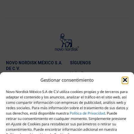
NOVO NORDISK MÉXICO S.A.
SÍGUENOS
DE C.V.
LinkedIn
Avenida Homero 1500, 3er Piso
Youtube
Gestionar consentimiento
Col. Polanco Chapultepec
Facebook
Miguel Hidalgo CP 11560 Ciudad
X (Twitter)
Novo Nordisk México S.A de C.V utiliza cookies propias y de terceros para
Instagram
de México
adaptar el contenido y los anuncios, analizar el tráfico en el sitio web, así
como compartir información con empresas de publicidad, análisis web y
redes sociales. Para más información sobre el tratamiento de sus datos y
Tel: 800 288 66 86
sus derechos, está disponible nuestra
Política de Privacidad
. Puede
retirar su consentimiento en cualquier momento. Simplemente presione
en Ajuste de Cookies para restablecer sus parámetros o retirar su
Por correo electrónico:
consentimiento. Puede encontrar información adicional en nuestra
contactonnmx@novonordisk.com